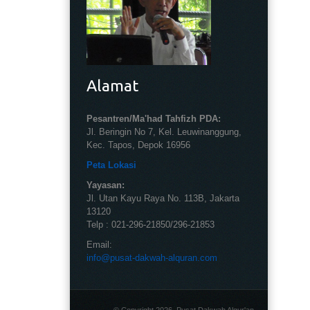
Alamat
Pesantren/Ma'had Tahfizh PDA:
Jl. Beringin No 7, Kel. Leuwinanggung,
Kec. Tapos, Depok 16956
Peta Lokasi
Yayasan:
Jl. Utan Kayu Raya No. 113B, Jakarta
13120
Telp : 021-296-21850/296-21853
Email:
info@pusat-dakwah-alquran.com
© Copyright 2026. Pusat Dakwah Alqur'an