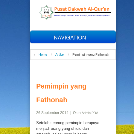
NAVIGATION
Home
Home
Artikel
Pemimpin yang Fathonah
Profil
Al-Qur'an
Pemimpin yang
Tahfizh
Fathonah
26 September 2014 | Oleh
Admin PDA
Talaqqi
Setelah seorang pemimpin berupaya
menjadi orang yang shidiq dan
Online