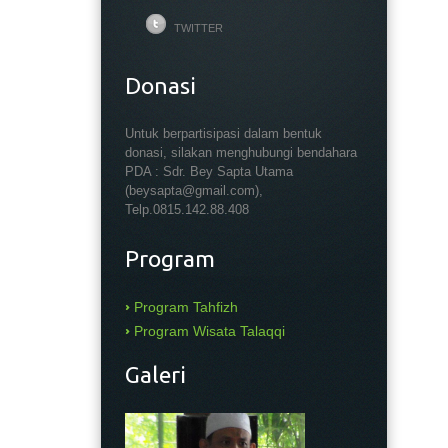
TWITTER
Donasi
Untuk berpartisipasi dalam bentuk
donasi, silakan menghubungi bendahara
PDA : Sdr. Bey Sapta Utama
(beysapta@gmail.com),
Telp.0815.142.88.408
Program
Program Tahfizh
Program Wisata Talaqqi
Galeri