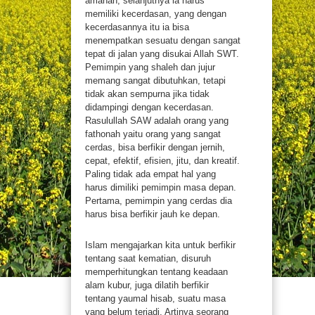
amanah, selanjutnya ia harus
memiliki kecerdasan, yang dengan
Artikel
kecerdasannya itu ia bisa
menempatkan sesuatu dengan sangat
tepat di jalan yang disukai Allah SWT.
Donasi
Pemimpin yang shaleh dan jujur
memang sangat dibutuhkan, tetapi
tidak akan sempurna jika tidak
Newsletter
didampingi dengan kecerdasan.
Rasulullah SAW adalah orang yang
fathonah yaitu orang yang sangat
Buku
cerdas, bisa berfikir dengan jernih,
cepat, efektif, efisien, jitu, dan kreatif.
Kontak
Paling tidak ada empat hal yang
harus dimiliki pemimpin masa depan.
Pertama, pemimpin yang cerdas dia
harus bisa berfikir jauh ke depan.
Islam mengajarkan kita untuk berfikir
tentang saat kematian, disuruh
memperhitungkan tentang keadaan
alam kubur, juga dilatih berfikir
tentang yaumal hisab, suatu masa
yang belum terjadi. Artinya seorang